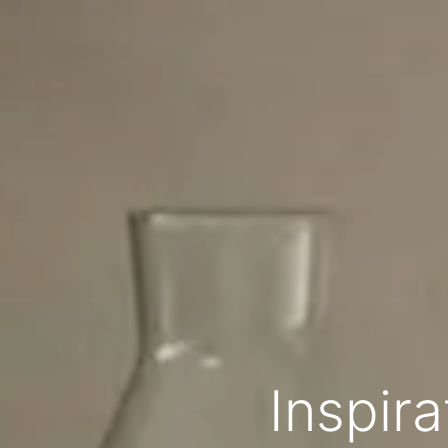
Inspira