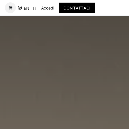
tatti
Accedi
CONTATTACI​
EN
IT