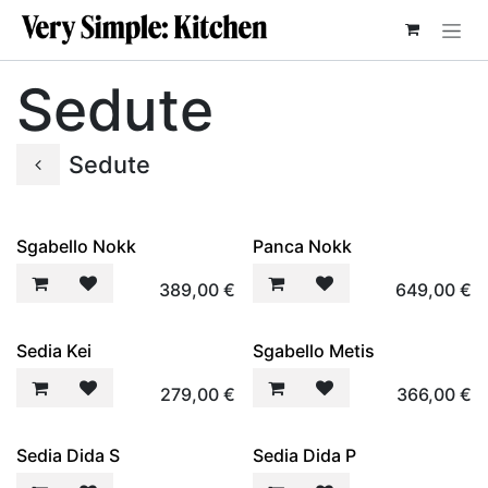
PASSA AL CONTENUTO
Sedute
Sedute
Sgabello Nokk
Panca Nokk
389,00
€
649,00
€
Sedia Kei
Sgabello Metis
279,00
€
366,00
€
Sedia Dida S
Sedia Dida P